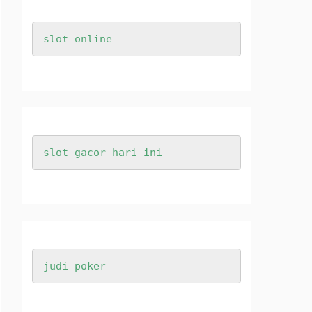
slot online
slot gacor hari ini
judi poker