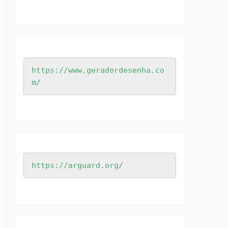
https://www.geradordesenha.co
m/
https://arguard.org/