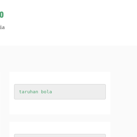
o
ia
taruhan bola