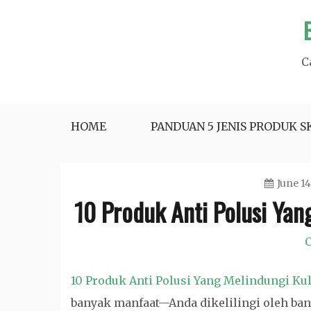
Skip
to
content
C
HOME
PANDUAN 5 JENIS PRODUK S
June 14
10 Produk Anti Polusi Yan
C
10 Produk Anti Polusi Yang Melindungi Kul
banyak manfaat—Anda dikelilingi oleh ban